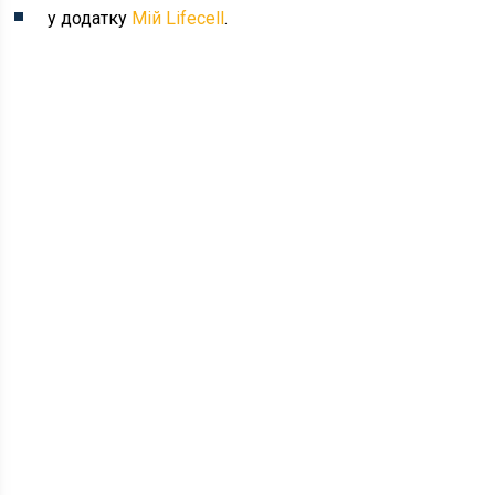
у додатку
Мій Lifecell
.