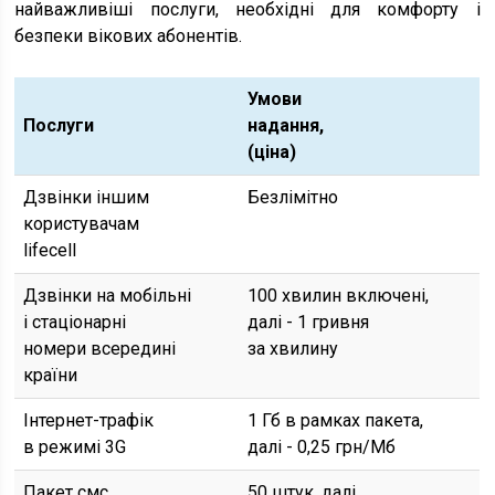
найважливіші послуги, необхідні для комфорту і
безпеки вікових абонентів.
Умови
Послуги
надання,
(ціна)
Дзвінки іншим
Безлімітно
користувачам
lifecell
Дзвінки на мобільні
100 хвилин включені,
і стаціонарні
далі - 1 гривня
номери всередині
за хвилину
країни
Інтернет-трафік
1 Гб в рамках пакета,
в режимі 3G
далі - 0,25 грн/Мб
Пакет смс
50 штук, далі