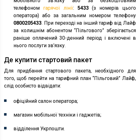
мобільного зв’язку або за безкоштовним
телефоном
гарячої лінії
:
5433
(з номерів цього
оператора) або за загальним номером телефону
0800205433
. При переході на інший тариф від Лайф
за колишнім абонентом “Пільгового” зберігається
раніше оплачений 30-денний період і включені в
нього послуги зв’язку.
Де купити стартовий пакет
Для придбання стартового пакета, необхідного для
того, щоб перейти на тарифний план “Пільговий” Лайф,
слід особисто відвідати:
офіційний салон оператора;
магазин мобільної техніки і гаджетів;
відділення Укрпошти.