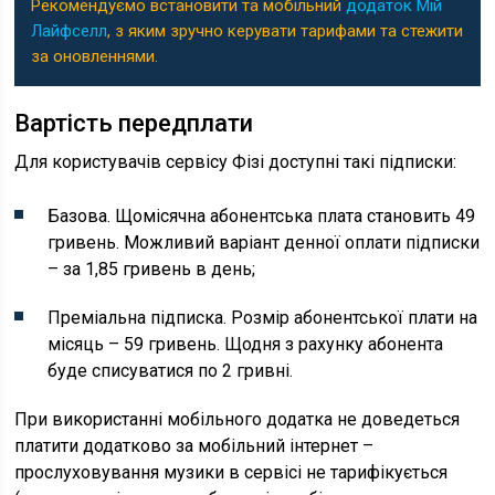
Рекомендуємо встановити та мобільний
додаток Мій
Лайфселл
, з яким зручно керувати тарифами та стежити
за оновленнями.
Вартість передплати
Для користувачів сервісу Фізі доступні такі підписки:
Базова. Щомісячна абонентська плата становить 49
гривень. Можливий варіант денної оплати підписки
– за 1,85 гривень в день;
Преміальна підписка. Розмір абонентської плати на
місяць – 59 гривень. Щодня з рахунку абонента
буде списуватися по 2 гривні.
При використанні мобільного додатка не доведеться
платити додатково за мобільний інтернет –
прослуховування музики в сервісі не тарифікується