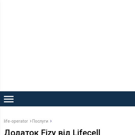
life-operator
Послуги
Додаток Fizy від Lifecell