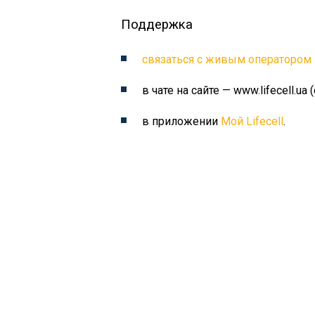
Поддержка
связаться с живым оператором
в чате на сайте — www.lifecell.ua 
в приложении
Мой Lifecell
.