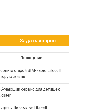
Задать вопрос
Последние
ерните старой SIM-карте Lifecell
вторую жизнь
Обучающий сервис для детишек —
idster
кция «Шалом» от Lifecell