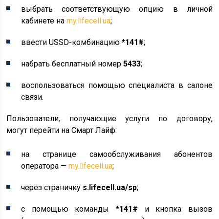
выбрать соответствующую опцию в личной
кабинете на
my.lifecell.ua
;
ввести USSD-комбинацию
*141#
;
набрать бесплатный номер
5433
;
воспользоваться помощью специалиста в салоне
связи.
Пользователи, получающие услуги по договору,
могут перейти на Смарт Лайф:
на странице самообслуживания абонентов
оператора —
my.lifecell.ua
;
через страничку
s.lifecell.ua/sp
;
с помощью команды
*141#
и кнопка вызов